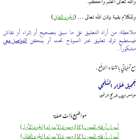
والله تعالى أعلم وأحكم.
وللكلام بقية بإذن الله تعالى … (
الجزء الثاني
)
ملاحظة: من أراد التعليق على ما سبق بتصحيح أو إثراء أو نقاش
فيستطيع ترك تعليق عبر النموذج تحت أو يمكن
التواصل معي
مشكوراً .
مع تمنياتي بالشفاء النافع ،
جَمِيل عَوَّاد السُّلَمِي
مؤسس الطب المدمج الرفيق
مواضيع ذات صلة:
أسرار أرقام السور: (17) وسورة الإسراء (الجزء الأول)
أسرار أرقام السور: (17) وسورة الإسراء (الجزء الثاني)