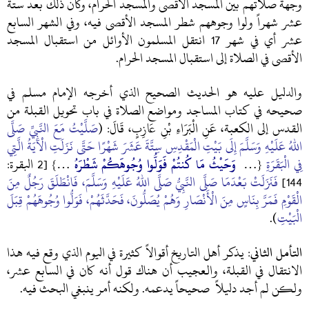
وجهة صلاتهم بين المسجد الأقصى والمسجد الحرام، وكان ذلك بعد ستة
عشر شهراً ولوا وجوههم شطر المسجد الأقصى فيه، وفي الشهر السابع
عشر أي في شهر 17 انتقل المسلمون الأوائل من استقبال المسجد
الأقصى في الصلاة إلى استقبال المسجد الحرام.
والدليل عليه هو الحديث الصحيح الذي أخرجه الإمام مسلم في
صحيحه في كتاب المساجد ومواضع الصلاة في باب تحويل القبلة من
القدس إلى الكعبة، عَنِ الْبَرَاءِ بْنِ عَازِبٍ، قَالَ: (
صَلَّيْتُ مَعَ النَّبِيِّ صَلَّى
اللهُ عَلَيْهِ وَسَلَّمَ إِلَى بَيْتِ الْمَقْدِسِ سِتَّةَ عَشَرَ شَهْرًا
حَتَّى نَزَلَتِ الْآيَةُ الَّتِي
فِي الْبَقَرَةِ
{…
وَحَيْثُ مَا كُنتُمْ فَوَلُّوا وُجُوهَكُمْ شَطْرَهُ
…}
[2 البقرة:
144]
فَنَزَلَتْ بَعْدَمَا صَلَّى النَّبِيُّ صَلَّى اللهُ عَلَيْهِ وَسَلَّمَ، فَانْطَلَقَ رَجُلٌ مِنَ
الْقَوْمِ فَمَرَّ بِنَاسٍ مِنَ الْأَنْصَارِ وَهُمْ يُصَلُّونَ، فَحَدَّثَهُمْ، فَوَلُّوا وُجُوهَهُمْ قِبَلَ
الْبَيْتِ
).
التأمل الثاني:
يذكر أهل التاريخ أقوالاً كثيرة في اليوم الذي وقع فيه هذا
الانتقال في القبلة، والعجيب أن هناك قول أنه كان في السابع عشر،
ولكن لم أجد دليلاً صحيحاً يدعمه. ولكنه أمر ينبغي البحث فيه.