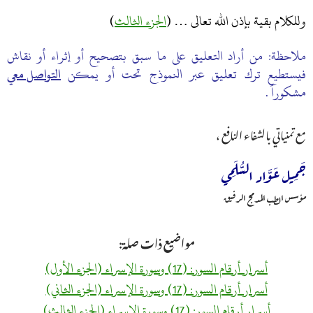
وللكلام بقية بإذن الله تعالى … (
الجزء الثالث
)
ملاحظة: من أراد التعليق على ما سبق بتصحيح أو إثراء أو نقاش
فيستطيع ترك تعليق عبر النموذج تحت أو يمكن
التواصل معي
مشكوراً .
مع تمنياتي بالشفاء النافع ،
جَمِيل عَوَّاد السُّلَمِي
مؤسس الطب المدمج الرفيق
مواضيع ذات صلة:
أسرار أرقام السور: (17) وسورة الإسراء (الجزء الأول)
أسرار أرقام السور: (17) وسورة الإسراء (الجزء الثاني)
أسرار أرقام السور: (17) وسورة الإسراء (الجزء الثالث)