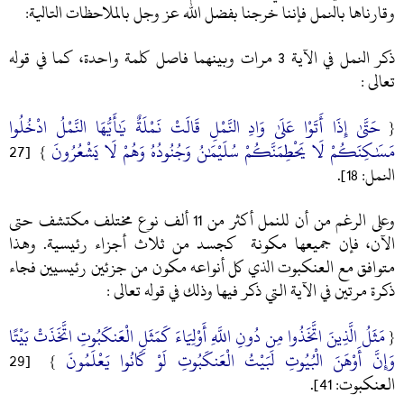
وقارناها بالنمل فإننا خرجنا بفضل الله عز وجل بالملاحظات التالية:
ذكر النمل في الآية 3 مرات وبينهما فاصل كلمة واحدة، كما في قوله
تعالى :
حَتَّىٰ إِذَا أَتَوْا عَلَىٰ وَادِ النَّمْلِ قَالَتْ نَمْلَةٌ يَٰأَيُّهَا النَّمْلُ ادْخُلُوا
{
مَسَٰكِنَكُمْ لَا يَحْطِمَنَّكُمْ سُلَيْمَٰنُ وَجُنُودُهُ وَهُمْ لَا يَشْعُرُونَ
} [27
النمل: 18].
وعلى الرغم من أن للنمل أكثر من 11 ألف نوع مختلف مكتشف حتى
الآن، فإن جميعها مكونة كجسد من ثلاث أجزاء رئيسية. وهذا
متوافق مع العنكبوت الذي كل أنواعه مكون من جزئين رئيسيين فجاء
ذكرة مرتين في الآية التي ذكر فيها وذلك في قوله تعالى :
مَثَلُ الَّذِينَ اتَّخَذُوا مِن دُونِ اللَّهِ أَوْلِيَاءَ كَمَثَلِ الْعَنكَبُوتِ اتَّخَذَتْ بَيْتًا
{
وَإِنَّ أَوْهَنَ الْبُيُوتِ لَبَيْتُ الْعَنكَبُوتِ لَوْ كَانُوا يَعْلَمُونَ
} [29
العنكبوت: 41].