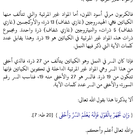
فالكربون مرئي أسود اللون، أما المواد غير المرئية والتي تتألف منها
الكياتين فهي: الهيدروجين (غازي شفاف) 13 ذرة، والأوكجسين (غازي
شفاف) 5 ذرات، والنيتروجين (غازي شفاف) ذرة واحدة. ومجموع
ذرات هذه المواد غير المرئية في الكياتين هو 19 ذرة. وهذا يقابل عدد
كلمات الآية التي ذكر فيها النمل.
فإذا كان السر في النمل وهو الكياتين يتألف من 27 ذرة، فالذي أخفى
من هذا السر وهي المواد غير المرئية الداخلة في تكوين الكياتين فإنها
تتكون من 19 ذرة. فالسر هو 27 والأخفى منه 19، فناسب السر رقم
السورة، والأخفى من السر عدد كلمات الآية.
ألا يذكرنا هذا بقول الله تعالى:
{
وَإِن تَجْهَرْ بِالْقَوْلِ فَإِنَّهُ يَعْلَمُ السِّرَّ وَأَخْفَى
} [20 طه: 7].
والله تعالى أعلم وأحكم.