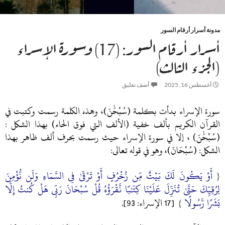
مدونة أسرار أرقام السور
أسرار أرقام السور: (17) وسورة الإسراء
(الجزء الثالث)
أغسطس 16, 2025
أضف تعليق
سورة الإسراء بدأت بكلمة (سُبْحَٰنَ)، وهذه الكلمة رسمت وكتبت في
القرآن الكريم بألف خفية (الألف التي فوق الحاء) بهذا الشكل :
(سُبْحَٰنَ) ، إلا في سورة الإسراء حيث رسمت بحرف ألف ظاهر بهذا
الشكل: (سُبْحَانَ)، وهو في قوله تعالى:
أَوْ يَكُونَ لَكَ بَيْتٌ مِّن زُخْرُفٍ أَوْ تَرْقَىٰ فِي السَّمَاءِ وَلَن نُّؤْمِنَ
{
لِرُقِيِّكَ حَتَّىٰ تُنَزِّلَ عَلَيْنَا كِتَٰبًا نَّقْرَؤُهُ قُلْ سُبْحَانَ رَبِّي هَلْ كُنتُ إِلَّا
بَشَرًا رَّسُولًا
} [17 الإسراء: 93].