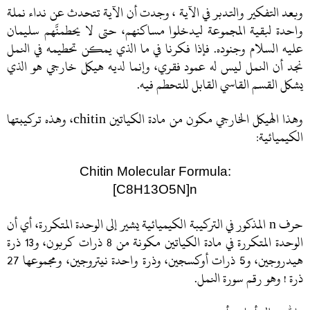
وبعد التفكير والتدبر في الآية ، وجدت أن الآية تتحدث عن نداء نملة
واحدة لبقية المجموعة ليدخلوا مساكنهم، حتى لا يحطمنَّهم سليمان
عليه السلام وجنوده. فإذا فكرنا في ما الذي يمكن تحطيمه في النمل
نجد أن النمل ليس له عمود فقري، وإنما لديه هيكل خارجي هو الذي
يشكل القسم القاسي القابل للتحطم فيه.
وهذا الهيكل الخارجي مكون من مادة الكياتين chitin، وهذه تركيبتها
الكيميائية:
Chitin Molecular Formula:
[C8H13O5N]n
حرف n
المذكور في التركيبة الكيميائية يشير إلى الوحدة المتكررة، أي أن
الوحدة المتكررة في مادة الكياتين مكونة
من 8 ذرات كربون، و13 ذرة
هيدروجين، و5 ذرات أوكسجين، وذرة واحدة نيتروجين، ومجموعها 27
ذرة ! وهو رقم سورة النمل.