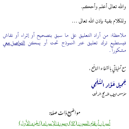
والله تعالى أعلم وأحكم.
وللكلام بقية بإذن الله تعالى …
ملاحظة: من أراد التعليق على ما سبق بتصحيح أو إثراء أو نقاش
فيستطيع ترك تعليق عبر النموذج تحت أو يمكن
التواصل معي
مشكوراً .
مع تمنياتي بالشفاء النافع ،
جَمِيل عَوَّاد السُّلَمِي
مؤسس الطب المدمج الرفيق
مواضيع ذات صلة:
أسرار أرقام السور: (17) وسورة الإسراء (الجزء الأول)