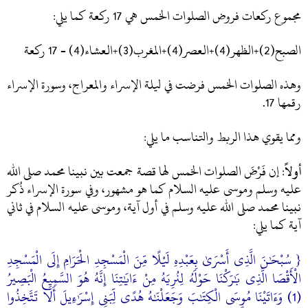
مجموع ركعات فروض الصلوات الخمس هي 17 ركعة كما يلي:
الصبح(2)+الظهر(4)+العصر(4)+المغرب(3)+العشاء(4) = 17 ركعة
وهذه الصلوات الخمس فرضت في ليلة الإسراء والمعراج، وسورة الإسراء
رقمها 17.
ومما يقوي هذا الربط والتناسب ما يلي:
أولاً
: إن فَرْضَ الصلوات الخمس لها قصة جمعت بين نبينا محمد صلى الله
عليه وسلم وموسى عليه السلام كما هو مشهور، وفي سورة الإسراء ذُكر
نبينا محمد صلى الله عليه وسلم في أول آية، وموسى عليه السلام في ثاني
آية كما يلي:
سُبْحَٰنَ الَّذِي أَسْرَىٰ بِعَبْدِهِ لَيْلًا مِّنَ الْمَسْجِدِ الْحَرَامِ إِلَى الْمَسْجِدِ
{
الْأَقْصَا الَّذِي بَٰرَكْنَا حَوْلَهُ لِنُرِيَهُ مِنْ ءَايَٰتِنَا إِنَّهُ هُوَ السَّمِيعُ الْبَصِيرُ
(1) وَءَاتَيْنَا مُوسَى الْكِتَٰبَ وَجَعَلْنَٰهُ هُدًى لِّبَنِي إِسْرَٰءِيلَ أَلَّا تَتَّخِذُوا