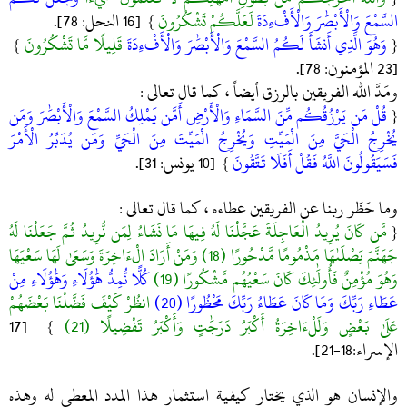
السَّمْعَ وَالْأَبْصَٰرَ وَالْأَفْءِدَةَ
لَعَلَّكُمْ تَشْكُرُونَ
} [16 النحل: 78].
{
وَهُوَ الَّذِي أَنشَأَ لَكُمُ السَّمْعَ وَالْأَبْصَٰرَ وَالْأَفْءِدَةَ
قَلِيلًا مَّا تَشْكُرُونَ
}
[23 المؤمنون: 78].
ومَدَّ الله الفريقين بالرزق أيضاً ، كما قال تعالى :
{
قُلْ مَن يَرْزُقُكُم مِّنَ السَّمَاءِ وَالْأَرْضِ أَمَّن يَمْلِكُ السَّمْعَ وَالْأَبْصَٰرَ وَمَن
يُخْرِجُ الْحَيَّ مِنَ الْمَيِّتِ وَيُخْرِجُ الْمَيِّتَ مِنَ الْحَيِّ وَمَن يُدَبِّرُ الْأَمْرَ
فَسَيَقُولُونَ اللَّهُ فَقُلْ أَفَلَا تَتَّقُونَ
} [10 يونس: 31].
وما حَظَر ربنا عن الفريقين عطاءه ، كما قال تعالى :
{
مَّن كَانَ يُرِيدُ الْعَاجِلَةَ عَجَّلْنَا لَهُ فِيهَا مَا نَشَاءُ لِمَن نُّرِيدُ ثُمَّ جَعَلْنَا لَهُ
جَهَنَّمَ يَصْلَىٰهَا مَذْمُومًا مَّدْحُورًا (18) وَمَنْ أَرَادَ الْءَاخِرَةَ وَسَعَىٰ لَهَا سَعْيَهَا
وَهُوَ مُؤْمِنٌ فَأُولَٰئِكَ كَانَ سَعْيُهُم مَّشْكُورًا (19)
كُلًّا نُّمِدُّ هَٰؤُلَاءِ وَهَٰؤُلَاءِ مِنْ
عَطَاءِ رَبِّكَ وَمَا كَانَ عَطَاءُ رَبِّكَ مَحْظُورًا (20)
انظُرْ كَيْفَ فَضَّلْنَا بَعْضَهُمْ
عَلَىٰ بَعْضٍ وَلَلْءَاخِرَةُ أَكْبَرُ دَرَجَٰتٍ وَأَكْبَرُ تَفْضِيلًا (21)
} [17
الإسراء:18-21].
والإنسان هو الذي يختار كيفية استثمار هذا المدد المعطى له وهذه