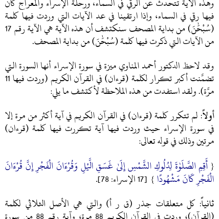
وهذه الآية تتحدث عن الرقي في السماء، ورحلة الإسراء والمعراج كان
فيها رقي في السماء، وإذا ارتقينا في عد الآيات التي وردت فيها كلمة
(سُبْحَٰنَ) من بداية المصحف سنكتشف أن هذه الآية هي الآية رقم 17
من الآيات التي ذكرت فيها كلمة (سُبْحَٰنَ) من بداية المصحف.
و
قد لاحظ الدكتور أحمد المناوي ميزة في سورة الإسراء أنها السورة التي
تضمَّنت أكبر تكرار لكلمة (قرءان) في القرآن الكريم (وردت فيها 11
مرَّة). ولقد استفدت من هذه الملاحظة لأكتشف ما يلي:
أولاً
: لم تتكرر كلمة (قرءان) في القرآن الكريم في آية أكثر من مرة إلا
في سورة الإسراء حيث وردت فيها آية تكررت فيها كلمة (قرءان)
مرتين وذلك في قوله تعالى:
أَقِمِ الصَّلَوٰةَ لِدُلُوكِ الشَّمْسِ إِلَىٰ غَسَقِ الَّيْلِ وَقُرْءَانَ الْفَجْرِ إِنَّ قُرْءَانَ
{
الْفَجْرِ كَانَ مَشْهُودًا
} [17 الإسراء: 78].
ثانياً
: كل متعلقات جذر (ق ر أ) والتي هي الأصل الثلاثي لكلمة
(القرآن)، وردت في القرآن الكريم 88 مرة، وآية رقم 88 من سورة