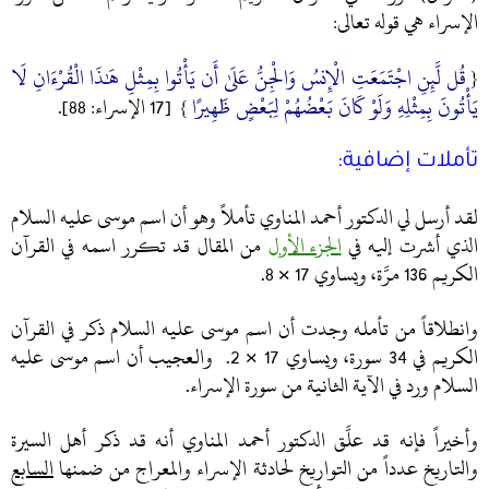
الإسراء هي قوله تعالى:
قُل لَّئِنِ اجْتَمَعَتِ الْإِنسُ وَالْجِنُّ عَلَىٰ أَن يَأْتُوا بِمِثْلِ هَٰذَا الْقُرْءَانِ لَا
{
يَأْتُونَ بِمِثْلِهِ وَلَوْ كَانَ بَعْضُهُمْ لِبَعْضٍ ظَهِيرًا
} [17 الإسراء: 88].
تأملات إضافية:
لقد أرسل لي الدكتور أحمد المناوي تأملاً وهو أن اسم موسى عليه السلام
الذي أشرت إليه في
الجزء الأول
من المقال قد تكرر اسمه في القرآن
الكريم 136 مرَّة، ويساوي 17 × 8.
وانطلاقاً من تأمله وجدت أن اسم موسى عليه السلام ذكر في القرآن
الكريم في 34 سورة، ويساوي 17 × 2. والعجيب أن اسم موسى عليه
السلام ورد في الآية الثانية من سورة الإسراء.
وأخيراً فإنه قد علَّق الدكتور أحمد المناوي أنه قد ذكر أهل السيرة
والتاريخ عدداً من التواريخ لحادثة الإسراء والمعراج من ضمنها
السابع