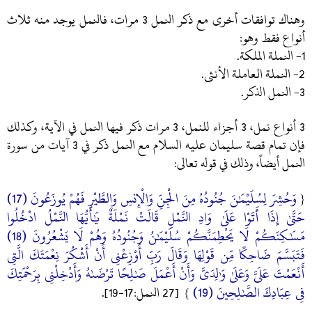
وهناك توافقات أخرى مع ذكر النمل 3 مرات، فالنمل يوجد منه ثلاث
أنواع فقط وهو:
1- النملة الملكة.
2- النملة العاملة الأنثى.
3- النمل الذكر.
3 أنواع نمل، 3 أجزاء للنمل، 3 مرات ذكر فيها النمل في الآية، وكذلك
فإن تمام قصة سليمان عليه السلام مع النمل ذكر في 3 آيات من سورة
النمل أيضاً، وذلك في قوله تعالى:
وَحُشِرَ لِسُلَيْمَٰنَ جُنُودُهُ مِنَ الْجِنِّ وَالْإِنسِ وَالطَّيْرِ فَهُمْ يُوزَعُونَ (17)
{
حَتَّىٰ إِذَا أَتَوْا عَلَىٰ وَادِ النَّمْلِ قَالَتْ نَمْلَةٌ يَٰأَيُّهَا النَّمْلُ ادْخُلُوا
مَسَٰكِنَكُمْ لَا يَحْطِمَنَّكُمْ سُلَيْمَٰنُ وَجُنُودُهُ وَهُمْ لَا يَشْعُرُونَ (18)
فَتَبَسَّمَ ضَاحِكًا مِّن قَوْلِهَا وَقَالَ رَبِّ أَوْزِعْنِي أَنْ أَشْكُرَ نِعْمَتَكَ الَّتِي
أَنْعَمْتَ عَلَيَّ وَعَلَىٰ وَٰلِدَيَّ وَأَنْ أَعْمَلَ صَٰلِحًا تَرْضَىٰهُ وَأَدْخِلْنِي بِرَحْمَتِكَ
فِي عِبَادِكَ الصَّٰلِحِينَ (19)
} [27 النمل:17-19].