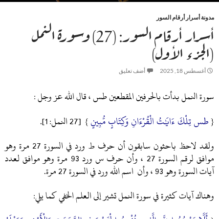
مدونة أسرار أرقام السور
أسرار أرقام السور: (27) وسورة النمل
(الجزء الأول)
أغسطس 18, 2025
أضف تعليق
سورة النمل بدأت بالحرفين المقطعين طس ، قال الله عز وجل :
طس تِلْكَ ءَايَٰتُ الْقُرْءَانِ وَكِتَابٍ مُّبِينٍ
{
} [27 النمل: 1].
ولقد لاحظ باحثون سابقون أن حرف ط ورد في السورة 27 مرة وهو
موافق لرقم السورة 27 ، وأن حرف س ورد 93 مرة وهو موافق لعدد
آيات السورة وهو 93 ، وأن اسم الله ورد في السورة 27 مرة.
وهناك آيات كثيرة في سورة النمل تشير إلى العلم الخفي كما يلي: