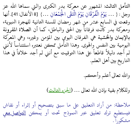
التأمل الثالث:
المشهور عن معركة بدر الكبرى والتي سماها الله عز
…
يَوْمَ الْفُرْقَانِ يَوْمَ الْتَقَى الْجَمْعَانِ
…
وجل : {
} [8 الأنفال: 41]. أنها
وقعت في السابع عشر من شهر رمضان للسنة الثانية للهجرة النبوية،
ومعركة بدر كانت فرقاناً بين الحق والباطل، كما أن
الصلاة المقرونة
بالإيمان والخشية
هي الفرقان اليومي بين المؤمن وغيره، وهي المعركة
اليومية بين النفس والهوى. وهذا التأمل ممكن نعتبره استئناساً لأنني
لم أجد دليلاً قاطعاً على هذا التوقيت مع أنني لم أجد خلافاً في هذا
التاريخ بين أهل العلم.
والله تعالى أعلم وأحكم.
وللكلام بقية بإذن الله تعالى … (
الجزء الثالث
)
ملاحظة: من أراد التعليق على ما سبق بتصحيح أو إثراء أو نقاش
فيستطيع ترك تعليق عبر النموذج تحت أو يمكن
التواصل معي
مشكوراً .