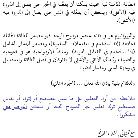
الطاقة الكامنة فيه بحيث يمكنه أن يفعِّله في الخير حتى يصل إلى الذروة
فيه (الأتقى)، ويمكن أن يفعِّله في الشر حتى يصل إلى الذروة فيه
(الأشقى).
واليورانيوم هو في ذاته عنصر مزدوج الوجه: فهو مصدر للطاقة الهائلة
النافعة (إذا استُخدم في المفاعلات السلمية)، ومصدر للدمار الشامل
(إذا استُخدم في القنابل الذرية). ومنشأ الازدواجية هو في التوجيه
والضبط، وكذلك الأتقى والأشقى لا يفترقان في أصل الطاقة والمدد، بل
في وجهة السعي ومقدار الضبط.
وللكلام بقية بإذن الله تعالى … (الجزء الثاني)
ملاحظة: من أراد التعليق على ما سبق بتصحيح أو إثراء أو نقاش
فيستطيع ترك تعليق عبر النموذج تحت أو يمكن
التواصل معي
مشكوراً .
مع تمنياتي بالشفاء النافع ،