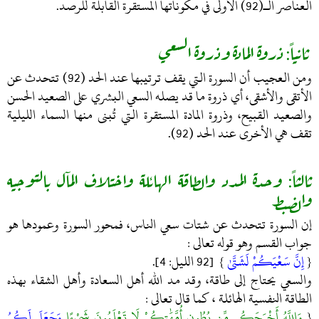
العناصر الـ(92) الأولى في مكوناتها المستقرة القابلة للرصد.
ثانياً: ذروة المادة وذروة السعي
ومن العجيب أن السورة التي يقف ترتيبها عند الحد (92) تتحدث عن
الأتقى والأشقى، أي ذروة ما قد يصله السعي البشري على الصعيد الحسن
والصعيد القبيح، وذروة المادة المستقرة التي تُبنى منها السماء الليلية
تقف هي الأخرى عند الحد (92).
ثالثاً: وحدة المدد والطاقة الهائلة واختلاف المآل بالتوجيه
والضبط
إن السورة تتحدث عن شتات سعي الناس، فمحور السورة وعمودها هو
جواب القسم وهو قوله تعالى :
{
إِنَّ سَعْيَكُمْ لَشَتَّىٰ
} [92 الليل: 4].
والسعي يحتاج إلى طاقة، وقد مد الله أهل السعادة وأهل الشقاء بهذه
الطاقة النفسية الهائلة ، كما قال تعالى :
{
وَاللَّهُ أَخْرَجَكُم مِّن بُطُونِ أُمَّهَٰتِكُمْ لَا تَعْلَمُونَ شَيْءًا
وَجَعَلَ لَكُمُ