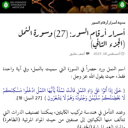
مدونة أسرار أرقام السور
أسرار أرقام السور: (27) وسورة النمل
(الجزء الثاني)
أغسطس 18, 2025
أضف تعليق
اسم النمل ورد حصراً في السورة التي سميت بالنمل، وفي آية واحدة
فقط، حيث يقول الله عز وجل :
{
حَتَّىٰ إِذَا أَتَوْا عَلَىٰ وَادِ النَّمْلِ قَالَتْ نَمْلَةٌ يَٰأَيُّهَا النَّمْلُ ادْخُلُوا مَسَٰكِنَكُمْ
لَا يَحْطِمَنَّكُمْ سُلَيْمَٰنُ وَجُنُودُهُ وَهُمْ لَا يَشْعُرُونَ
} [27 النمل: 18].
وعند التأمل في هندسة تركيب الكايتين، يمكننا تصنيف الذرات التي
تتألف منها الكياتين إلى صنفين من حيث المواد المرئية (الظاهرة)
والمواد الغير المرئية (الخفية).