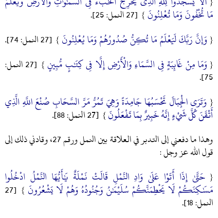
أَلَّا يَسْجُدُوا لِلَّهِ الَّذِي يُخْرِجُ الْخَبْءَ فِي السَّمَٰوَٰتِ وَالْأَرْضِ وَيَعْلَمُ
{
مَا تُخْفُونَ وَمَا تُعْلِنُونَ
} [27 النمل: 25].
وَإِنَّ رَبَّكَ لَيَعْلَمُ مَا تُكِنُّ صُدُورُهُمْ وَمَا يُعْلِنُونَ
{
} [27 النمل: 74].
وَمَا مِنْ غَائِبَةٍ فِي السَّمَاءِ وَالْأَرْضِ إِلَّا فِي كِتَٰبٍ مُّبِينٍ
{
} [27 النمل:
75].
{
وَتَرَى الْجِبَالَ تَحْسَبُهَا جَامِدَةً وَهِيَ تَمُرُّ مَرَّ السَّحَابِ صُنْعَ اللَّهِ الَّذِي
أَتْقَنَ كُلَّ شَيْءٍ إِنَّهُ خَبِيرٌ بِمَا تَفْعَلُونَ
} [27 النمل: 88].
وهذا ما دفعني إلى التدبر في العلاقة بين النمل ورقم 27، وقادني ذلك إلى
قول الله عز وجل :
حَتَّىٰ إِذَا أَتَوْا عَلَىٰ وَادِ النَّمْلِ قَالَتْ نَمْلَةٌ يَٰأَيُّهَا النَّمْلُ ادْخُلُوا
{
مَسَٰكِنَكُمْ لَا يَحْطِمَنَّكُمْ سُلَيْمَٰنُ وَجُنُودُهُ وَهُمْ لَا يَشْعُرُونَ
} [27
النمل: 18].