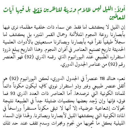
أولاً: الليل ليس ظلام وزينة للناظرين فقط بل فيها آيات
للعالمين
إن الليل لا يكشف لنا فقط عن سماء ذات خلفية مظلمة، نرى فيها
بأبصارنا روعة النجوم المتلألئة وجمال القمر المنير، بل يكشف لنا
سجلاً طيفياً نقرأ فيه بأبصارنا وبصائرنا مستعينين بالأدوات العلمية
الحديثة تاريخ تصنيع العناصر في أفران النجوم. وهذا التاريخ يبلغ ذروة
استقراره الطبيعي عند اليورانيوم الذي رقمه الذري (92) فهو العنصر
رقم (92) من عناصر الجدول الدوري.
نعم، هناك 118 عنصراً في الجدول الدوري، لكن اليورانيوم (92) هو
أثقل عنصر طبيعي وفير وذو استقرار نووي كافٍ ليكون مكوناً دائماً
للمادة الكونية التي نرصدها. أما العناصر ذات العدد الذري 93 فما
فوق، فإنها وإن وُجد بعضها بكميات ضئيلة جداً في الطبيعة نتيجة
تحولات إشعاعية عرضية، إلا أنها لا تبقى مكوناً مستقراً وراسخاً في
المادة الكونية التي يكشفها الليل لأبصارنا وبصائرنا. ولهذا فإن السماء
الليلية بكل ما تحويها من نجوم ومجرات وسدم تقف عند حد تلك