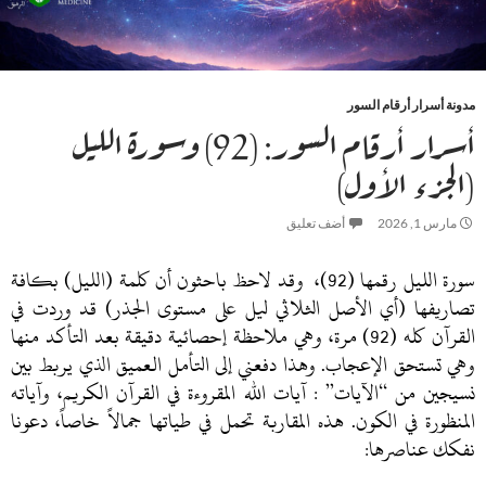
مدونة أسرار أرقام السور
أسرار أرقام السور: (92) وسورة الليل
(الجزء الأول)
مارس 1, 2026
أضف تعليق
سورة الليل رقمها (92)، وقد لاحظ باحثون أن كلمة (الليل) بكافة
تصاريفها (أي الأصل الثلاثي ليل على مستوى الجذر) قد وردت في
القرآن كله (92) مرة، وهي ملاحظة إحصائية دقيقة بعد التأكد منها
وهي تستحق الإعجاب. وهذا دفعني إلى التأمل العميق الذي يربط بين
نسيجين من “الآيات” : آيات الله المقروءة في القرآن الكريم، وآياته
المنظورة في الكون. هذه المقاربة تحمل في طياتها جمالاً خاصاً، دعونا
نفكك عناصرها: