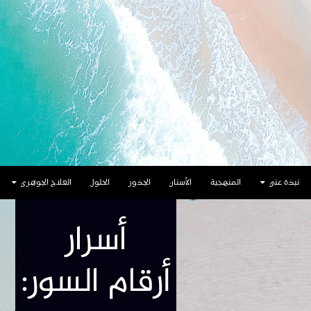
نبذة عني
المنهجية
الأسنان
الجذور
الحلول
العلاج الجوهري