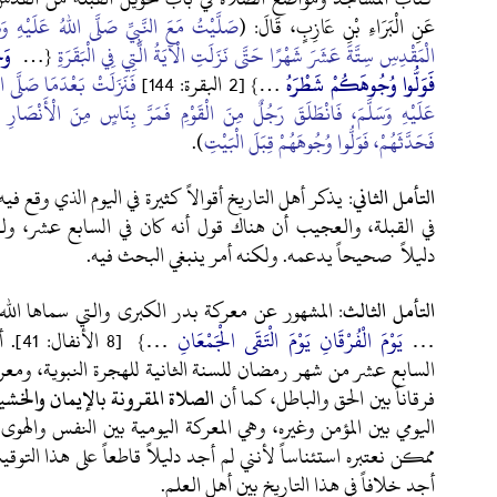
عَنِ الْبَرَاءِ بْنِ عَازِبٍ، قَالَ: (
صَلَّيْتُ مَعَ النَّبِيِّ صَلَّى اللهُ عَلَيْهِ وَس
الْمَقْدِسِ سِتَّةَ عَشَرَ شَهْرًا
حَتَّى نَزَلَتِ الْآيَةُ الَّتِي فِي الْبَقَرَةِ
{…
وَح
فَوَلُّوا وُجُوهَكُمْ شَطْرَهُ
…}
[2 البقرة: 144]
فَنَزَلَتْ بَعْدَمَا صَلَّى الن
عَلَيْهِ وَسَلَّمَ، فَانْطَلَقَ رَجُلٌ مِنَ الْقَوْمِ فَمَرَّ بِنَاسٍ مِنَ الْأَنْصَارِ 
فَحَدَّثَهُمْ، فَوَلُّوا وُجُوهَهُمْ قِبَلَ الْبَيْتِ
).
التأمل الثاني:
يذكر أهل التاريخ أقوالاً كثيرة في اليوم الذي وقع فيه
في القبلة، والعجيب أن هناك قول أنه كان في السابع عشر، 
دليلاً صحيحاً يدعمه. ولكنه أمر ينبغي البحث فيه.
التأمل الثالث:
المشهور عن معركة بدر الكبرى والتي سماها الله
…
يَوْمَ الْفُرْقَانِ يَوْمَ الْتَقَى الْجَمْعَانِ
…
} [8 ال
السابع عشر من شهر رمضان للسنة الثانية للهجرة النبوية، ومعر
فرقاناً بين الحق والباطل، كما أن
الصلاة المقرونة بالإيمان والخشي
اليومي بين المؤمن وغيره، وهي المعركة اليومية بين النفس والهوى.
ممكن نعتبره استئناساً لأنني لم أجد دليلاً قاطعاً على هذا التوقي
أجد خلافاً في هذا التاريخ بين أهل العلم.