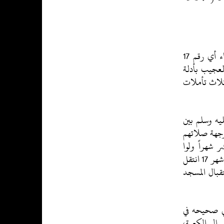
بينا بحول الله عز وجل ارتباط رقم سورة الإسراء أي رقم 17
لعجيب بأدلة
 ثلاث تأملات
يه وسلم بين
 وجهة صلاتهم
 شهراً ولوا
وجوههم شطر المسجد الأقصى فيه، وفي الشهر السابع عشر أي في شهر 17 انتقل
تقبال المسجد
في صحيحه في
إلى الكعبة،