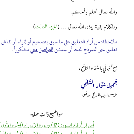
والله تعالى أعلم وأحكم.
وللكلام بقية بإذن الله تعالى … (
الجزء الثالث
)
ملاحظة: من أراد التعليق على ما سبق بتصحيح أو إثراء أو نقاش
تعليق عبر النموذج تحت أو يمكن
التواصل معي
مشكوراً .
مع تمنياتي بالشفاء النافع ،
جَمِيل عَوَّاد السُّلَمِي
مؤسس الطب المدمج الرفيق
مواضيع ذات صلة:
أسرار أرقام السور: (17) وسورة الإسراء (الجزء الأول)
أسرار أرقام السور: (17) وسورة الإسراء (الجزء الثاني)