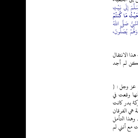
َلَّمَ إِلَى بَيْتِ
َيْثُ مَا كُنتُمْ
َّبِيُّ صَلَّى اللهُ
وَهُمْ يُصَلُّونَ،
 هذا الانتقال
ولكن لم أجد
 عز وجل : {
أنفال: 41]. أنها وقعت في
كة بدر كانت
ة
هي الفرقان
 وهذا التأمل
ت مع أنني لم