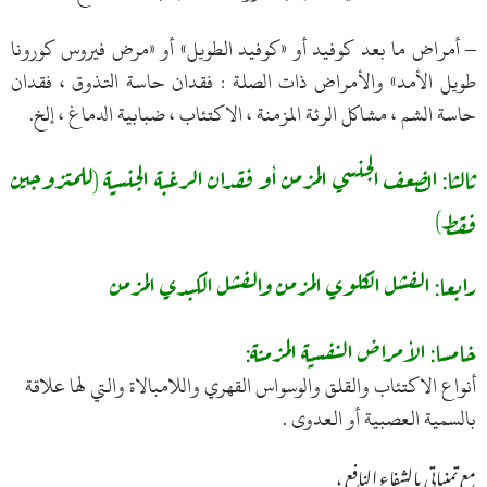
– أمراض ما بعد كوفيد أو «كوفيد الطويل» أو «مرض فيروس كورونا
طويل الأمد» والأمراض ذات الصلة : فقدان حاسة التذوق ، فقدان
حاسة الشم ، مشاكل الرئة المزمنة ، الاكتئاب ، ضبابية الدماغ ، إلخ.
ثالثا: الضعف الجنسي المزمن أو فقدان الرغبة الجنسية (للمتزوجين
فقط)
رابعا: الفشل الكلوي المزمن والفشل الكبدي المزمن
خامسا: الأمراض النفسية المزمنة:
أنواع الاكتئاب والقلق والوسواس القهري واللامبالاة والتي لها علاقة
بالسمية العصبية أو العدوى .
مع تمنياتي بالشفاء النافع ،