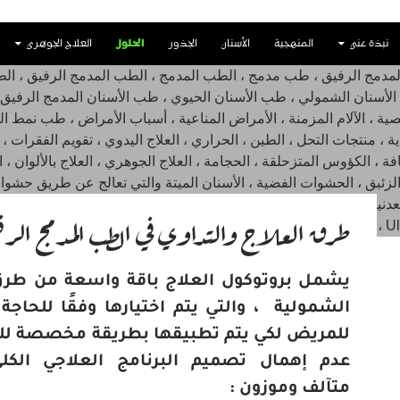
نبذة عني
المنهجية
الأسنان
الجذور
الحلول
العلاج الجوهري
طرق العلاج والتداوي في الطب المدمج الر
يشمل بروتوكول العلاج باقة واسعة من طرق 
الشمولية ، والتي يتم اختيارها وفقًا للحاجة
للمريض لكي يتم تطبيقها بطريقة مخصصة للغ
عدم إهمال تصميم البرنامج العلاجي الك
متآلف وموزون :