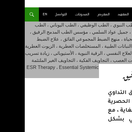
المعهد
المعرض
المدونات
التواصل
EN
فيق
التداوي
 الحصرية
اية ، مع
لي بشكل